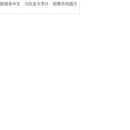
专业申请条
科专业申请条
生留学条件
联酋高中生
乌拉圭大学计
刚果共和国大
件
件
留学条件
算机专业申请
学法学专业申
条件
请条件