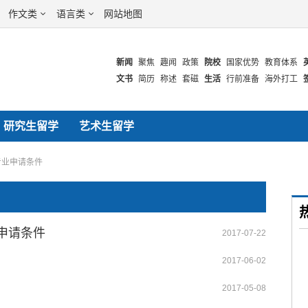
作文类
语言类
网站地图
新闻
聚焦
趣闻
政策
院校
国家优势
教育体系
文书
简历
称述
套磁
生活
行前准备
海外打工
美国
英国
澳洲
高考
中考
公考
研究生留学
艺术生留学
专业申请条件
申请条件
2017-07-22
2017-06-02
2017-05-08